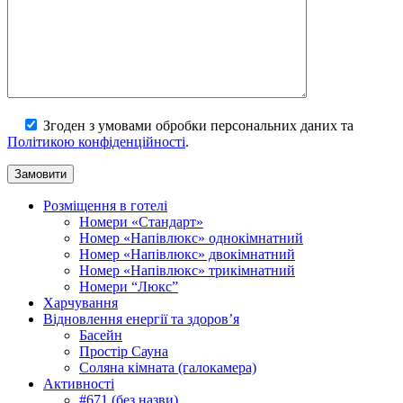
Згоден з умовами обробки персональних даних та
Політикою конфіденційності
.
Розміщення в готелі
Номери «Стандарт»
Номер «Напівлюкс» однокімнатний
Номер «Напівлюкс» двокімнатний
Номер «Напівлюкс» трикімнатний
Номери “Люкс”
Харчування
Відновлення енергії та здоров’я
Басейн
Простір Сауна
Соляна кімната (галокамера)
Активності
#671 (без назви)