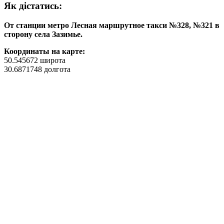
Як дiстатись:
От станции метро Лесная маршрутное такси №328, №321 в
сторону села Зазимье.
Координаты на карте:
50.545672 широта
30.6871748 долгота