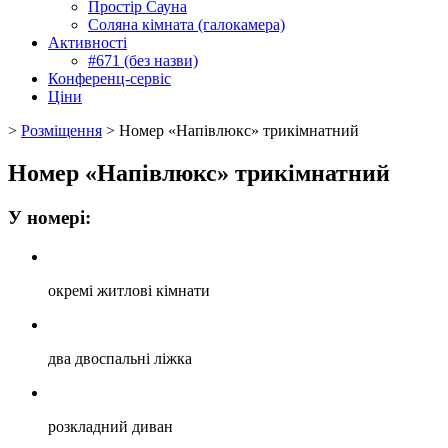
Простір Сауна
Соляна кімната (галокамера)
Активності
#671 (без назви)
Конференц-сервіс
Ціни
>
Розміщення
>
Номер «Напівлюкс» трикімнатний
Номер «Напівлюкс» трикімнатний
У номері:
окремі житлові кімнати
два двоспальні ліжка
розкладний диван