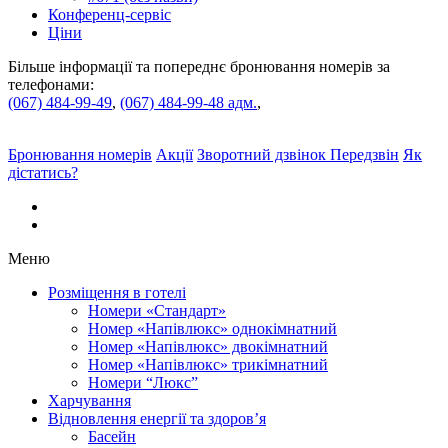
Конференц-сервіс
Ціни
Більше інформації та попереднє бронювання номерів за
телефонами:
(067) 484-99-49
,
(067) 484-99-48 адм.
,
Бронювання
номерів
Акції
Зворотний дзвінок
Передзвін
Як
дiстатись?
Меню
Розміщення в готелі
Номери «Стандарт»
Номер «Напівлюкс» однокімнатний
Номер «Напівлюкс» двокімнатний
Номер «Напівлюкс» трикімнатний
Номери “Люкс”
Харчування
Відновлення енергії та здоров’я
Басейн