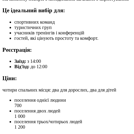
Це ідеальний вибір для:
спортивних команд
туристичних груп
учасників тренінгів і конференцій
гостей, які цінують простоту та комфорт.
Реєстрація:
Заїзд:
з 14:00
Від'їзд:
до 12:00
Цiни:
чотири спальних місця: два для дорослих, два для дітей
поселення однієї людини
700
поселення двох людей
1 000
поселення трьох/чотирьох людей
1 200