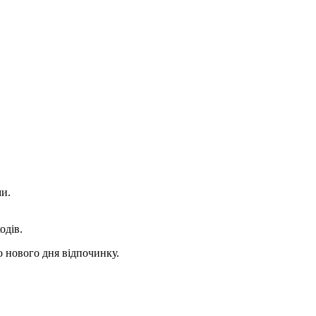
ми.
одів.
о нового дня відпочинку.