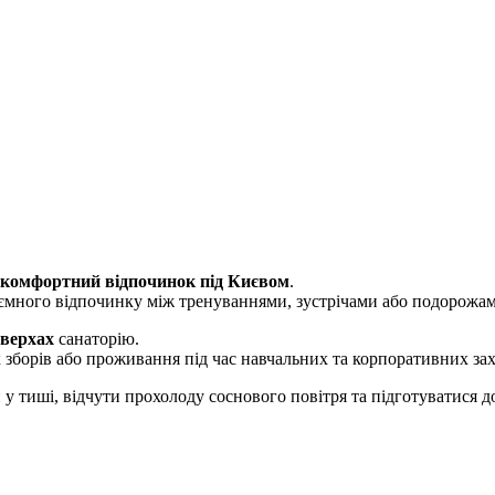
 комфортний відпочинок під Києвом
.
риємного відпочинку між тренуваннями, зустрічами або подорожа
оверхах
санаторію.
 зборів або проживання під час навчальних та корпоративних зах
 у тиші, відчути прохолоду соснового повітря та підготуватися д