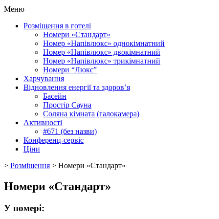
Меню
Розміщення в готелі
Номери «Стандарт»
Номер «Напівлюкс» однокімнатний
Номер «Напівлюкс» двокімнатний
Номер «Напівлюкс» трикімнатний
Номери “Люкс”
Харчування
Відновлення енергії та здоров’я
Басейн
Простір Сауна
Соляна кімната (галокамера)
Активності
#671 (без назви)
Конференц-сервіс
Ціни
>
Розміщення
>
Номери «Стандарт»
Номери «Стандарт»
У номері: