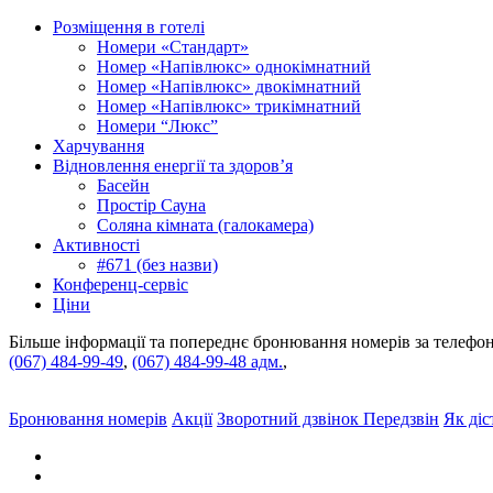
Розміщення в готелі
Номери «Стандарт»
Номер «Напівлюкс» однокімнатний
Номер «Напівлюкс» двокімнатний
Номер «Напівлюкс» трикімнатний
Номери “Люкс”
Харчування
Відновлення енергії та здоров’я
Басейн
Простір Сауна
Соляна кімната (галокамера)
Активності
#671 (без назви)
Конференц-сервіс
Ціни
Більше інформації та попереднє бронювання номерів за телефо
(067) 484-99-49
,
(067) 484-99-48 адм.
,
Бронювання
номерів
Акції
Зворотний дзвінок
Передзвін
Як дiс