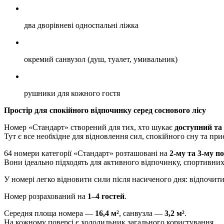
два дворівневі односпальні ліжка
окремий санвузол (душ, туалет, умивальник)
рушники для кожного гостя
Простір для спокійного відпочинку серед соснового лісу
Номер «Стандарт» створений для тих, хто шукає
доступний та
Тут є все необхідне для відновлення сил, спокійного сну та п
64 номери категорії «Стандарт» розташовані на
2-му та 3-му п
Вони ідеально підходять для активного відпочинку, спортивних
У номері легко відновити сили після насиченого дня: відпочити
Номер розрахований на
1–4 гостей
.
Середня площа номера —
16,4 м²
, санвузла —
3,2 м²
.
На кожному поверсі є холодильник загального користування.