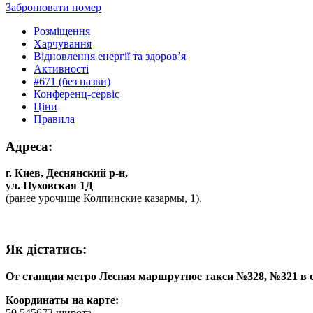
Забронювати номер
Розміщення
Харчування
Відновлення енергії та здоров’я
Активності
#671 (без назви)
Конференц-сервіс
Ціни
Правила
Адреса:
г. Киев, Деснянский р-н,
ул. Пуховская 1Д
(ранее урочище Колпинские казармы, 1).
Як дiстатись:
От станции метро Лесная маршрутное такси №328, №321 в с
Координаты на карте:
50.545672 широта