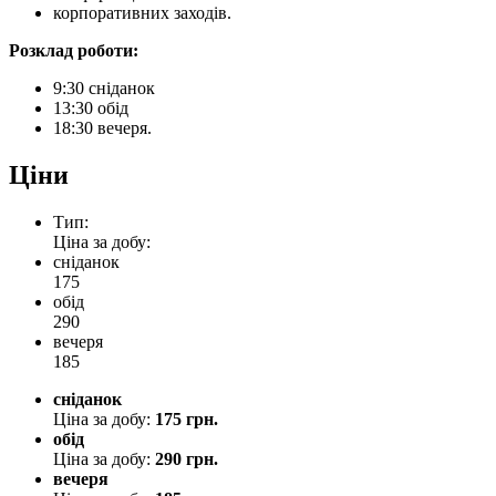
корпоративних заходів.
Розклад роботи:
9:30 сніданок
13:30 обід
18:30 вечеря.
Цiни
Тип:
Цiна за добу:
сніданок
175
обід
290
вечеря
185
сніданок
Цiна за добу:
175 грн.
обід
Цiна за добу:
290 грн.
вечеря