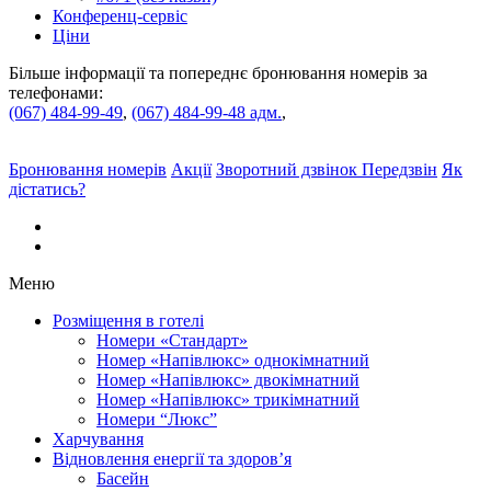
Конференц-сервіс
Ціни
Більше інформації та попереднє бронювання номерів за
телефонами:
(067) 484-99-49
,
(067) 484-99-48 адм.
,
Бронювання
номерів
Акції
Зворотний дзвінок
Передзвін
Як
дiстатись?
Меню
Розміщення в готелі
Номери «Стандарт»
Номер «Напівлюкс» однокімнатний
Номер «Напівлюкс» двокімнатний
Номер «Напівлюкс» трикімнатний
Номери “Люкс”
Харчування
Відновлення енергії та здоров’я
Басейн