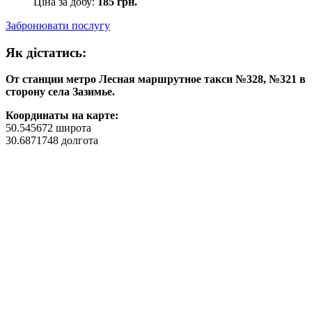
Цiна за добу:
185 грн.
Забронювати послугу
Як дiстатись:
От станции метро Лесная маршрутное такси №328, №321 в
сторону села Зазимье.
Координаты на карте:
50.545672 широта
30.6871748 долгота