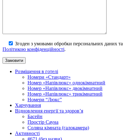
Згоден з умовами обробки персональних даних та
Політикою конфіденційності
.
Розміщення в готелі
Номери «Стандарт»
Номер «Напівлюкс» однокімнатний
Номер «Напівлюкс» двокімнатний
Номер «Напівлюкс» трикімнатний
Номери “Люкс”
Харчування
Відновлення енергії та здоров’я
Басейн
Простір Сауна
Соляна кімната (галокамера)
Активності
#671 (без назви)