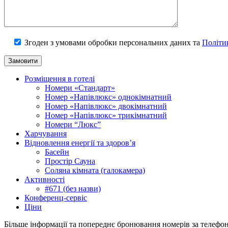
Згоден з умовами обробки персональних даних та
Політи
Розміщення в готелі
Номери «Стандарт»
Номер «Напівлюкс» однокімнатний
Номер «Напівлюкс» двокімнатний
Номер «Напівлюкс» трикімнатний
Номери “Люкс”
Харчування
Відновлення енергії та здоров’я
Басейн
Простір Сауна
Соляна кімната (галокамера)
Активності
#671 (без назви)
Конференц-сервіс
Ціни
Більше інформації та попереднє бронювання номерів за телефо