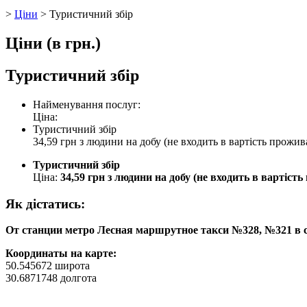
>
Цiни
>
Туристичний збiр
Ціни
(в грн.)
Туристичний збiр
Найменування послуг:
Ціна:
Туристичний збiр
34,59 грн з людини на добу (не входить в вартість прожив
Туристичний збiр
Ціна:
34,59 грн з людини на добу (не входить в вартіст
Як дiстатись:
От станции метро Лесная маршрутное такси №328, №321 в с
Координаты на карте:
50.545672 широта
30.6871748 долгота