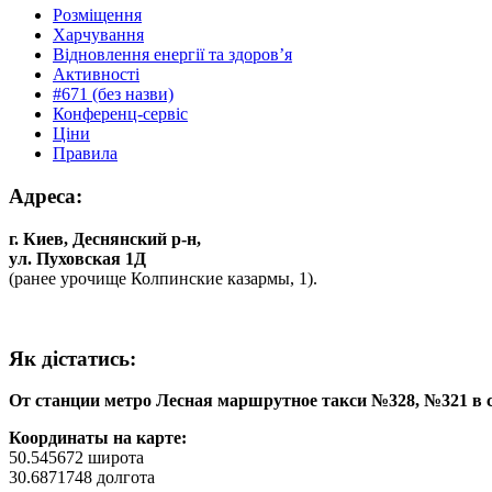
Розміщення
Харчування
Відновлення енергії та здоров’я
Активності
#671 (без назви)
Конференц-сервіс
Ціни
Правила
Адреса:
г. Киев, Деснянский р-н,
ул. Пуховская 1Д
(ранее урочище Колпинские казармы, 1).
Як дiстатись:
От станции метро Лесная маршрутное такси №328, №321 в с
Координаты на карте:
50.545672 широта
30.6871748 долгота