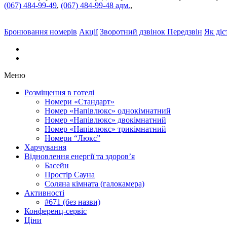
(067) 484-99-49
,
(067) 484-99-48 адм.
,
Бронювання
номерів
Акції
Зворотний дзвінок
Передзвін
Як дiс
Меню
Розміщення в готелі
Номери «Стандарт»
Номер «Напівлюкс» однокімнатний
Номер «Напівлюкс» двокімнатний
Номер «Напівлюкс» трикімнатний
Номери “Люкс”
Харчування
Відновлення енергії та здоров’я
Басейн
Простір Сауна
Соляна кімната (галокамера)
Активності
#671 (без назви)
Конференц-сервіс
Ціни