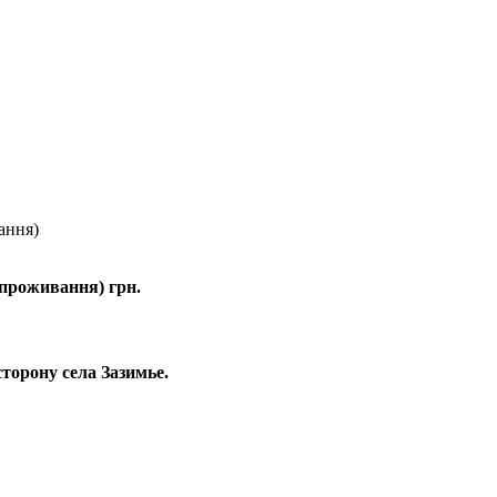
ання)
ь проживання) грн.
торону села Зазимье.